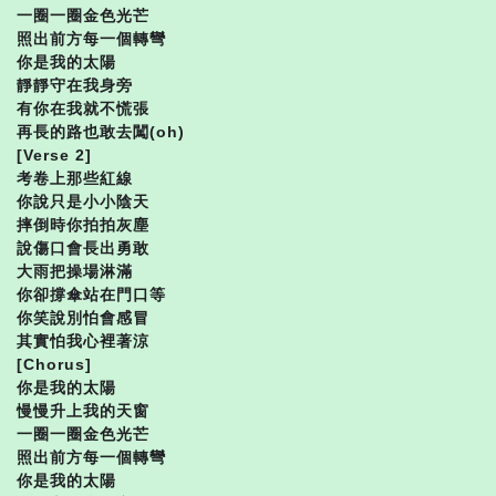
一圈一圈金色光芒
照出前方每一個轉彎
你是我的太陽
靜靜守在我身旁
有你在我就不慌張
再長的路也敢去闖(oh)
[Verse 2]
考卷上那些紅線
你說只是小小陰天
摔倒時你拍拍灰塵
說傷口會長出勇敢
大雨把操場淋滿
你卻撐傘站在門口等
你笑說別怕會感冒
其實怕我心裡著涼
[Chorus]
你是我的太陽
慢慢升上我的天窗
一圈一圈金色光芒
照出前方每一個轉彎
你是我的太陽