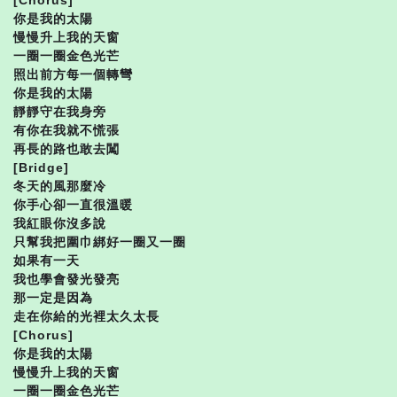
你是我的太陽
慢慢升上我的天窗
一圈一圈金色光芒
照出前方每一個轉彎
你是我的太陽
靜靜守在我身旁
有你在我就不慌張
再長的路也敢去闖
[Bridge]
冬天的風那麼冷
你手心卻一直很溫暖
我紅眼你沒多說
只幫我把圍巾綁好一圈又一圈
如果有一天
我也學會發光發亮
那一定是因為
走在你給的光裡太久太長
[Chorus]
你是我的太陽
慢慢升上我的天窗
一圈一圈金色光芒