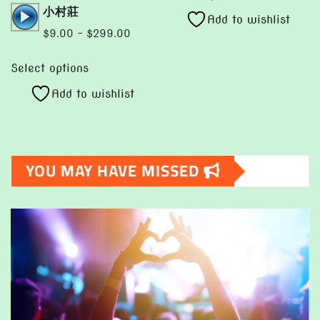
product
page
Audio
小村莊
throug
Add to wishlist
has
Player
$299.
Price
$
9.00
–
$
299.00
multiple
range:
This
variants.
$9.00
Select options
product
The
through
Add to wishlist
has
options
$299.00
multiple
may
variants.
be
The
chosen
YOU MAY HAVE MISSED
options
on
may
the
be
product
chosen
page
on
the
product
page