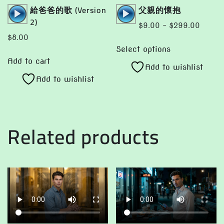
Audio
Audio
給爸爸的歌 (Version
父親的懷抱
Player
Player
2)
Price
$
9.00
–
$
299.00
range:
$
8.00
This
$9.00
Select options
product
throug
Add to cart
Add to wishlist
has
$299.
Add to wishlist
multiple
variants.
The
options
Related products
may
be
chosen
on
the
product
page