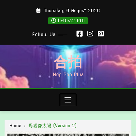
Skip
Thursday, 6 August 2026
to
content
11:40:33 PM
Follow Us
合拍
Hop Pop Plus
Home
母親像太陽 (Version 2)