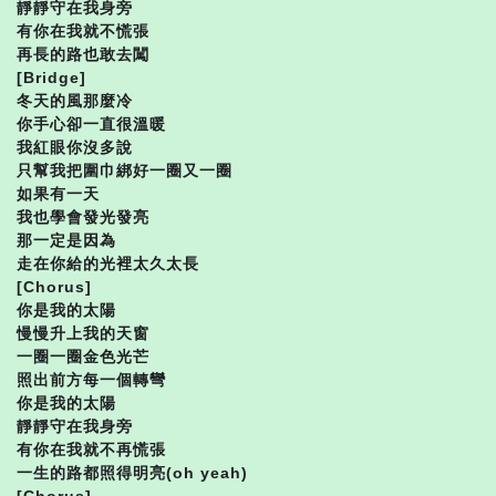
靜靜守在我身旁
有你在我就不慌張
再長的路也敢去闖
[Bridge]
冬天的風那麼冷
你手心卻一直很溫暖
我紅眼你沒多說
只幫我把圍巾綁好一圈又一圈
如果有一天
我也學會發光發亮
那一定是因為
走在你給的光裡太久太長
[Chorus]
你是我的太陽
慢慢升上我的天窗
一圈一圈金色光芒
照出前方每一個轉彎
你是我的太陽
靜靜守在我身旁
有你在我就不再慌張
一生的路都照得明亮(oh yeah)
[Chorus]