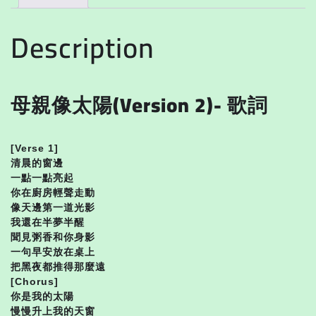
Description
母親像太陽(Version 2)- 歌詞
[Verse 1]
清晨的窗邊
一點一點亮起
你在廚房輕聲走動
像天邊第一道光影
我還在半夢半醒
聞見粥香和你身影
一句早安放在桌上
把黑夜都推得那麼遠
[Chorus]
你是我的太陽
慢慢升上我的天窗