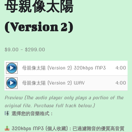
母親像太陽
(Version 2)
Price
$
9.00
–
$
299.00
range:
$9.00
Audio
母親像太陽 (Version 2) 320kbps MP3
4:00
through
Player
Audio
$299.00
母親像太陽 (Version 2) WAV
4:00
Player
Preview (The audio player only plays a portion of the
original file. Purchase full track below.)
選擇您的音樂格式：
320kbps MP3 (個人收藏)：已過濾雜音的優質高音質