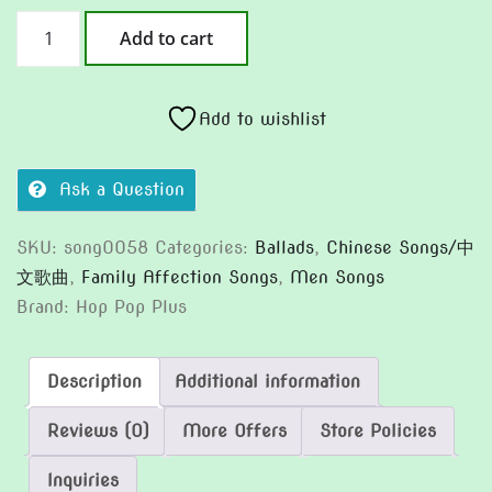
母
Add to cart
親
像
太
Add to wishlist
陽
(Version
Ask a Question
2)
quantity
SKU:
song0058
Categories:
Ballads
,
Chinese Songs/中
文歌曲
,
Family Affection Songs
,
Men Songs
Brand:
Hop Pop Plus
Description
Additional information
Reviews (0)
More Offers
Store Policies
Inquiries