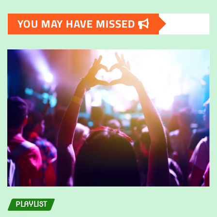
be
The
chosen
YOU MAY HAVE MISSED
options
on
may
the
be
product
chosen
page
on
the
product
page
PLAYLIST