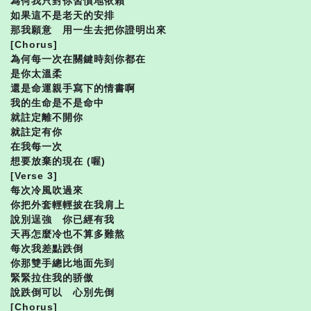
為何我只對你習慣地依賴
如果這不是老天的安排
那我願意 用一生去把你證明出來
[Chorus]
為何每一次在關鍵時刻你都在
是你太溫柔
還是命運親手寫下的情書啊
我的生命是不是命中
就註定離不開你
就註定有你
在我每一次
想要放棄的現在 (喔)
[Verse 3]
每次冷風吹過來
你把外套輕輕披在我肩上
說別逞強 你已經有我
天再怎麼冷也不算多難熬
每次我差點跌倒
你那雙手總比地面先到
緊緊拉住我的骄傲
說跌倒可以 心別先倒
[Chorus]