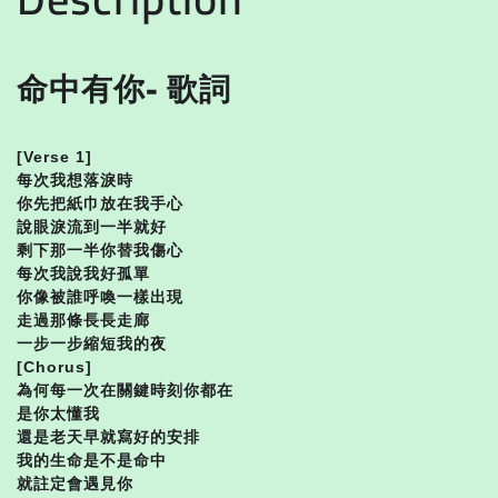
命中有你- 歌詞
[Verse 1]
每次我想落淚時
你先把紙巾放在我手心
說眼淚流到一半就好
剩下那一半你替我傷心
每次我說我好孤單
你像被誰呼喚一樣出現
走過那條長長走廊
一步一步縮短我的夜
[Chorus]
為何每一次在關鍵時刻你都在
是你太懂我
還是老天早就寫好的安排
我的生命是不是命中
就註定會遇見你