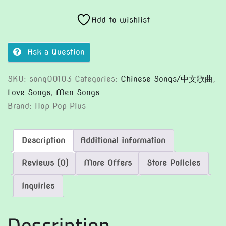
有
你
Add to wishlist
quantity
Ask a Question
SKU:
song00103
Categories:
Chinese Songs/中文歌曲
,
Love Songs
,
Men Songs
Brand:
Hop Pop Plus
Description
Additional information
Reviews (0)
More Offers
Store Policies
Inquiries
Description