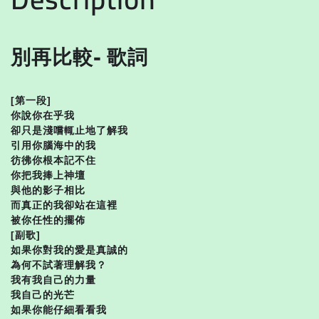
別再比較- 歌詞
[第一段]
你說你在乎我
卻只是淺嚐輒止地了解我
引用你腦海中的我
彷彿你根本記不住
你把我捧上神壇
與他的影子相比
而真正的我卻站在這裡
被你任性的擺佈
[副歌]
如果你對我的愛是真誠的
為何不試著理解我？
我有我自己的力量
我自己的光芒
如果你能仔細看看我