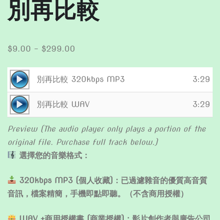
別再比較
Price
$
9.00
–
$
299.00
range:
$9.00
Audio
別再比較 320kbps MP3
3:29
through
Player
Audio
$299.00
別再比較 WAV
3:29
Player
Preview (The audio player only plays a portion of the
original file. Purchase full track below.)
選擇您的音樂格式：
320kbps MP3 (個人收藏)：已過濾雜音的優質高音質
音訊，檔案精簡，手機即點即聽。（不含商用授權）
WAV +商用授權書 (商業授權)：影片創作者與廣告公司