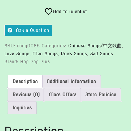
比
較
Add to wishlist
quantity
Ask a Question
SKU:
song0086
Categories:
Chinese Songs/中文歌曲
,
Love Songs
,
Men Songs
,
Rock Songs
,
Sad Songs
Brand:
Hop Pop Plus
Description
Additional information
Reviews (0)
More Offers
Store Policies
Inquiries
Description