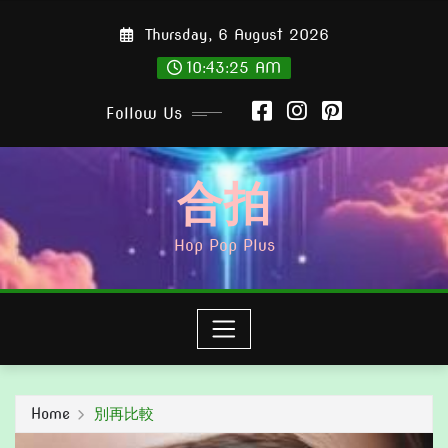
Skip
Thursday, 6 August 2026
to
content
10:43:26 AM
Follow Us
合拍
Hop Pop Plus
Home
別再比較