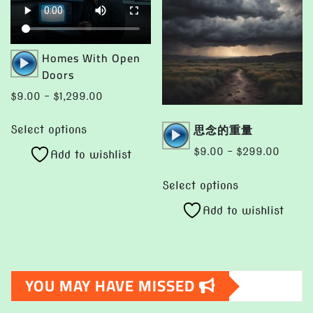
may
may
be
be
chosen
chosen
Audio
Homes With Open
on
on
Player
Doors
the
the
Price
$
9.00
–
$
1,299.00
product
product
range:
This
page
page
Audio
思念的重量
$9.00
Select options
product
Player
through
Price
$
9.00
–
$
299.00
Add to wishlist
has
$1,299.00
range:
This
multiple
$9.00
Select options
product
variants.
throug
Add to wishlist
has
The
$299.
multiple
options
variants.
may
The
be
YOU MAY HAVE MISSED
options
chosen
may
on