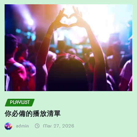
be
the
chosen
product
on
page
the
product
page
PLAYLIST
你必備的播放清單
admin
Mar 27, 2026