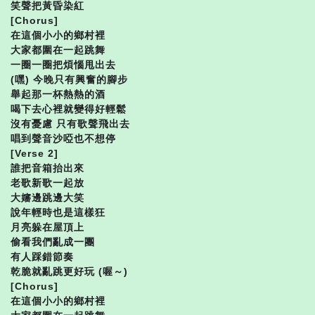
笑聲把黃昏染紅
[Chorus]
在這個小小的鄉村裡
大家都圍在一起跳舞
一圈一圈把煩惱甩出去
(嘿) 今晚只有興奮的腳步
舉起那一杯熱熱的酒
喝下去心裡就變得好輕鬆
沒有憂慮 只有歌聲飛出去
唱到聲音沙啞也不想停
[Verse 2]
誰把音箱抬出來
老歌新歌一起放
大嬸邊跳邊大笑
說年輕時也是這樣狂
月亮躲在屋頂上
偷看我們亂成一團
有人踩錯節奏
乾脆就亂跳更好玩 (喔～)
[Chorus]
在這個小小的鄉村裡