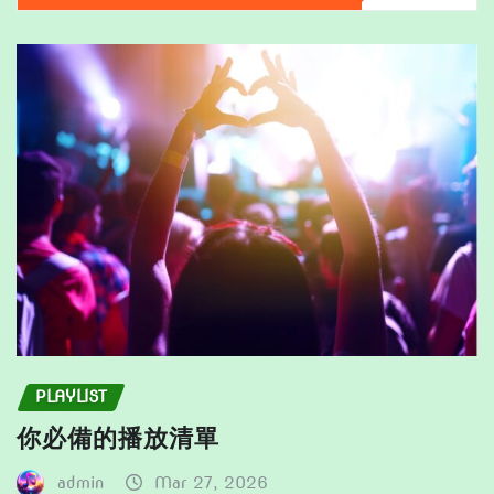
may
may
be
be
chosen
chosen
on
on
the
the
product
product
page
page
PLAYLIST
你必備的播放清單
admin
Mar 27, 2026