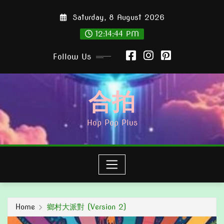
Skip
Saturday, 8 August 2026
to
content
12:14:45 PM
Follow Us
合拍
Hop Pop Plus
Home
鄉村大派對 (Version 2)