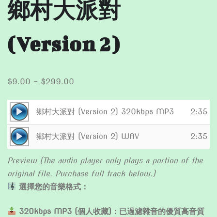
鄉村大派對
(Version 2)
Price
$
9.00
–
$
299.00
range:
$9.00
Audio
鄉村大派對 (Version 2) 320kbps MP3
2:35
through
Player
Audio
$299.00
鄉村大派對 (Version 2) WAV
2:35
Player
Preview (The audio player only plays a portion of the
original file. Purchase full track below.)
選擇您的音樂格式：
320kbps MP3 (個人收藏)：已過濾雜音的優質高音質