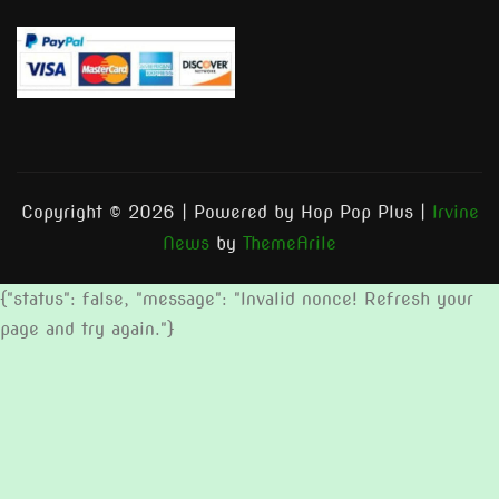
Copyright © 2026 | Powered by Hop Pop Plus
|
Irvine
News
by
ThemeArile
{"status": false, "message": "Invalid nonce! Refresh your
page and try again."}