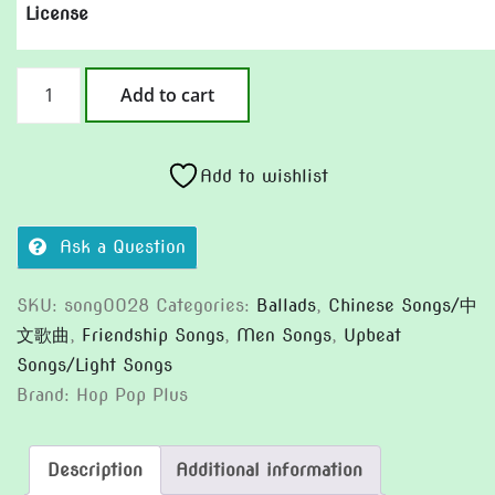
License
鄉
Add to cart
村
大
派
Add to wishlist
對
(Version
Ask a Question
2)
quantity
SKU:
song0028
Categories:
Ballads
,
Chinese Songs/中
文歌曲
,
Friendship Songs
,
Men Songs
,
Upbeat
Songs/Light Songs
Brand:
Hop Pop Plus
Description
Additional information