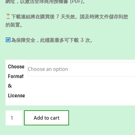
網址，以激活全球商用授權書 (PDF)。
下載連結將在購買後 7 天失效。請及時將文件儲存到您
的裝置。
為保障安全，此檔案最多可下載 3 次。
Choose
Format
&
License
還
Add to cart
未
遲