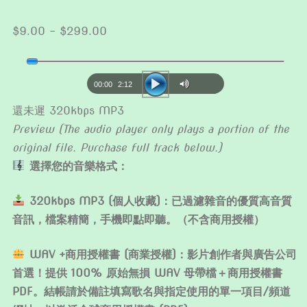
Price
$
9.00
–
$
299.00
range:
Audio
$9.00
Player
through
00:00
2:12
$299.00
還未遲 320kbps MP3
Preview (The audio player only plays a portion of the
original file. Purchase full track below.)
選擇您的音樂格式：
320kbps MP3 (個人收藏)：已過濾雜音的優質高音質
音訊，檔案精簡，手機即點即聽。（不含商用授權）
WAV +商用授權書 (商業授權)：影片創作者與廣告公司
首選！提供 100% 原始無損 WAV 母帶檔＋商用授權書
PDF。結帳請於備註填寫歌名與指定使用的單一項目/頻道