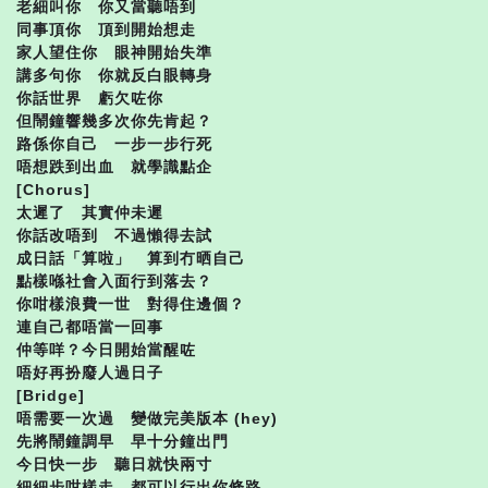
老細叫你 你又當聽唔到
同事頂你 頂到開始想走
家人望住你 眼神開始失準
講多句你 你就反白眼轉身
你話世界 虧欠咗你
但鬧鐘響幾多次你先肯起？
路係你自己 一步一步行死
唔想跌到出血 就學識點企
[Chorus]
太遲了 其實仲未遲
你話改唔到 不過懶得去試
成日話「算啦」 算到冇晒自己
點樣喺社會入面行到落去？
你咁樣浪費一世 對得住邊個？
連自己都唔當一回事
仲等咩？今日開始當醒咗
唔好再扮廢人過日子
[Bridge]
唔需要一次過 變做完美版本 (hey)
先將鬧鐘調早 早十分鐘出門
今日快一步 聽日就快兩寸
細細步咁樣走 都可以行出你條路