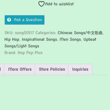
quantity
Add to wishlist
Ask a Question
SKU:
song00117
Categories:
Chinese Songs/中文歌曲
,
Hip Hop
,
Inspirational Songs
,
Men Songs
,
Upbeat
Songs/Light Songs
Brand:
Hop Pop Plus
)
More Offers
Store Policies
Inquiries