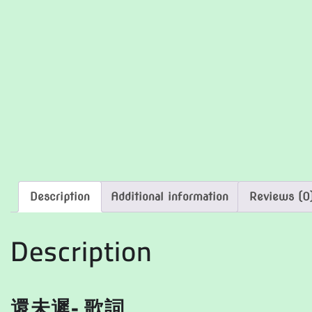
Description
Additional information
Reviews (0
Description
還未遲- 歌詞