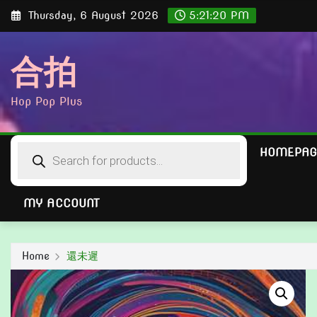
Skip
Thursday, 6 August 2026
5:21:21 PM
to
content
合拍
Hop Pop Plus
Products
HOMEPAG
search
MY ACCOUNT
Home
還未遲