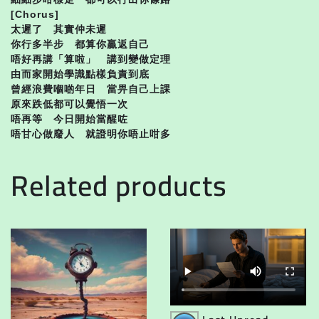
[Chorus]
太遲了 其實仲未遲
你行多半步 都算你贏返自己
唔好再講「算啦」 講到變做定理
由而家開始學識點樣負責到底
曾經浪費嗰啲年日 當畀自己上課
原來跌低都可以覺悟一次
唔再等 今日開始當醒咗
唔甘心做廢人 就證明你唔止咁多
Related products
Audio