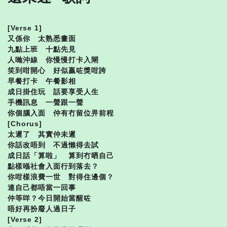
[Verse 1]
又係你 太熟悉畫面
九點上班 十點先見
人哋沖線 你慢慢打卡入閘
笑到咁開心 好似贏咗獎咁誇
早餐打卡 午餐影相
成日掛住玩 話要享受人生
手機訊息 一聲跟一聲
你個腦入面 仲有冇留位畀前程
[Chorus]
太遲了 其實仲未遲
你話改唔到 不過懶得去試
成日話「算啦」 算到冇晒自己
點樣喺社會入面行到落去？
你咁樣浪費一世 對得住邊個？
連自己都唔當一回事
仲等咩？今日開始當醒咗
唔好再扮廢人過日子
[Verse 2]