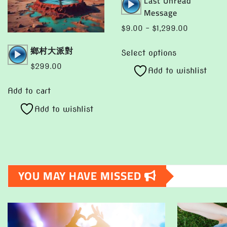
Last Unread
Player
Message
Price
$
9.00
–
$
1,299.00
range:
This
Audio
鄉村大派對
$9.00
Select options
product
Player
through
$
299.00
Add to wishlist
has
$1,299.00
multiple
Add to cart
variants.
Add to wishlist
The
options
may
be
chosen
YOU MAY HAVE MISSED
on
the
product
page