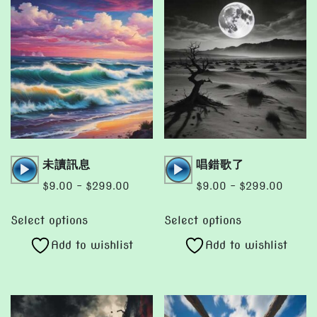
chosen
page
on
the
product
page
Audio
Audio
未讀訊息
唱錯歌了
Player
Player
Price
Price
$
9.00
–
$
299.00
$
9.00
–
$
299.00
range:
range:
This
This
$9.00
$9.00
Select options
Select options
product
product
through
throug
Add to wishlist
Add to wishlist
has
has
$299.00
$299.
multiple
multiple
variants.
variants.
The
The