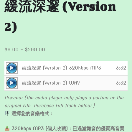
緩流深邃 (Version
2)
Price
$
9.00
–
$
299.00
range:
$9.00
Audio
緩流深邃 (Version 2) 320kbps MP3
3:32
through
Player
Audio
$299.00
緩流深邃 (Version 2) WAV
3:32
Player
Preview (The audio player only plays a portion of the
original file. Purchase full track below.)
選擇您的音樂格式：
320kbps MP3 (個人收藏)：已過濾雜音的優質高音質