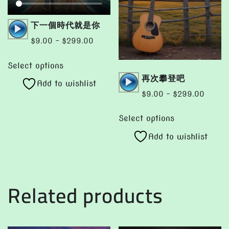
Audio
下一個時代就是你
Player
Price
$
9.00
–
$
299.00
range:
This
$9.00
Select options
product
Audio
再次攀登吧
through
Add to wishlist
has
Player
$299.00
Price
$
9.00
–
$
299.00
multiple
range:
This
variants.
$9.00
Select options
product
The
throug
Add to wishlist
has
options
$299.
multiple
may
variants.
be
The
chosen
Related products
options
on
may
the
be
product