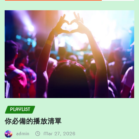
may
may
be
be
chosen
chosen
on
on
the
the
product
product
page
page
PLAYLIST
你必備的播放清單
admin
Mar 27, 2026