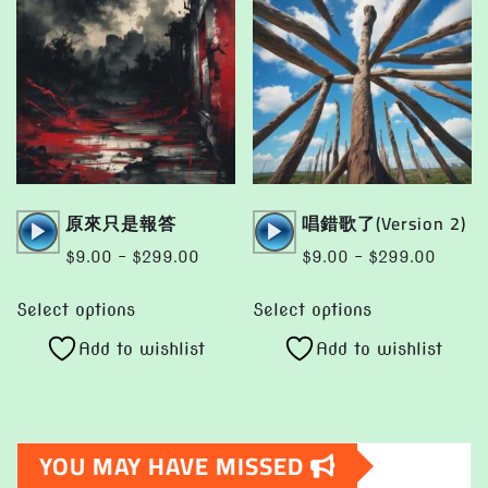
options
options
may
may
be
be
chosen
chosen
on
on
the
the
product
product
page
page
Audio
Audio
原來只是報答
唱錯歌了(Version 2)
Player
Player
Price
Price
$
9.00
–
$
299.00
$
9.00
–
$
299.00
range:
range:
This
This
$9.00
$9.00
Select options
Select options
product
product
through
throug
Add to wishlist
Add to wishlist
has
has
$299.00
$299.
multiple
multiple
variants.
variants.
The
The
YOU MAY HAVE MISSED
options
options