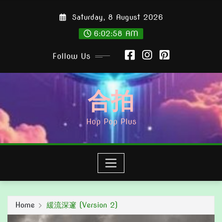
Skip
Saturday, 8 August 2026
to
content
6:02:59 AM
Follow Us
合拍
Hop Pop Plus
Home
緩流深邃 (Version 2)