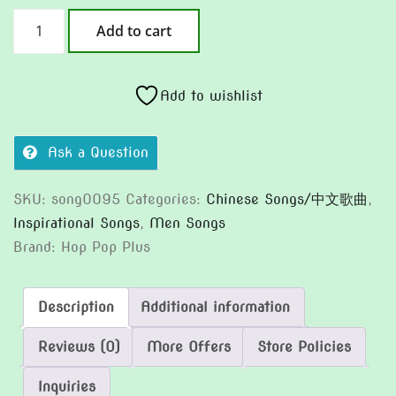
緩
Add to cart
流
深
邃
Add to wishlist
(Version
2)
Ask a Question
quantity
SKU:
song0095
Categories:
Chinese Songs/中文歌曲
,
Inspirational Songs
,
Men Songs
Brand:
Hop Pop Plus
Description
Additional information
Reviews (0)
More Offers
Store Policies
Inquiries