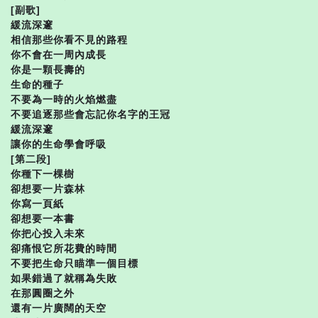
[副歌]
緩流深邃
相信那些你看不見的路程
你不會在一周內成長
你是一顆長壽的
生命的種子
不要為一時的火焰燃盡
不要追逐那些會忘記你名字的王冠
緩流深邃
讓你的生命學會呼吸
[第二段]
你種下一棵樹
卻想要一片森林
你寫一頁紙
卻想要一本書
你把心投入未來
卻痛恨它所花費的時間
不要把生命只瞄準一個目標
如果錯過了就稱為失敗
在那圓圈之外
還有一片廣闊的天空