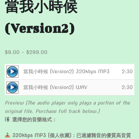
當我小時候
(Version2)
Price
$
9.00
–
$
299.00
range:
$9.00
Audio
當我小時候 (Version2) 320kbps MP3
2:30
through
Player
Audio
$299.00
當我小時候 (Version2) WAV
2:30
Player
Preview (The audio player only plays a portion of the
original file. Purchase full track below.)
選擇您的音樂格式：
320kbps MP3 (個人收藏)：已過濾雜音的優質高音質