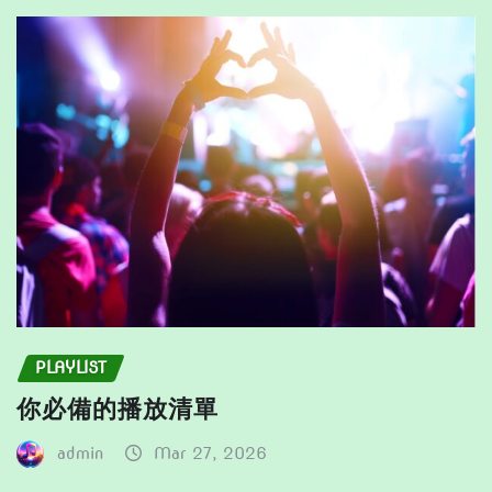
chosen
on
the
product
page
PLAYLIST
你必備的播放清單
admin
Mar 27, 2026