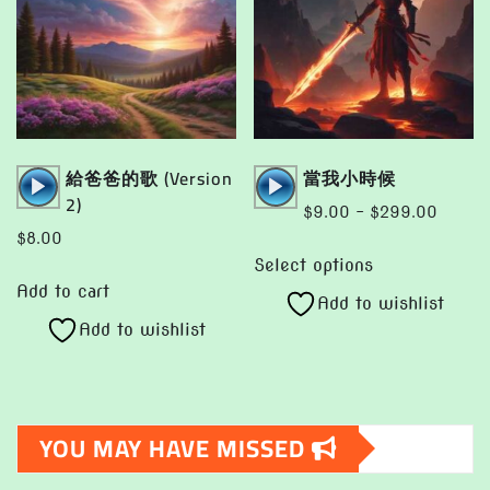
be
be
chosen
chosen
on
on
the
the
product
product
page
page
Audio
Audio
給爸爸的歌 (Version
當我小時候
Player
Player
2)
Price
$
9.00
–
$
299.00
range:
$
8.00
This
$9.00
Select options
product
throug
Add to cart
Add to wishlist
has
$299.
Add to wishlist
multiple
variants.
The
options
YOU MAY HAVE MISSED
may
be