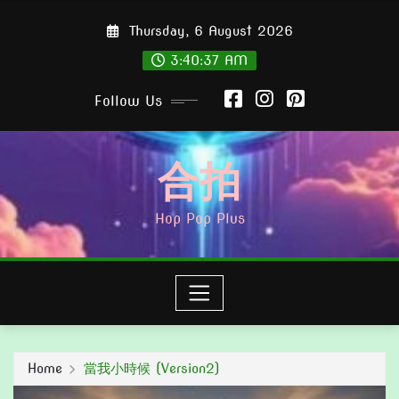
Skip
Thursday, 6 August 2026
to
content
3:40:38 AM
Follow Us
合拍
Hop Pop Plus
Home
當我小時候 (Version2)