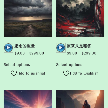
Audio
Audio
思念的重量
原來只是報答
Player
Player
Price
Price
$
9.00
–
$
299.00
$
9.00
–
$
299.00
range:
range:
This
This
$9.00
$9.00
Select options
Select options
product
product
through
throug
Add to wishlist
Add to wishlist
has
has
$299.00
$299.
multiple
multiple
variants.
variants.
The
The
options
options
may
may