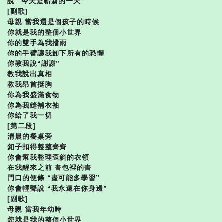
說 “今天是嶄新的一天”
[副歌]
母親 當我還是個孩子的時候
你就是我的整個小世界
你的雙手為我擋雨
你的手臂讓我卸下所有的恐懼
你教我說“謝謝”
教我說出真相
教我昂首挺胸
你為我盛滿食物
你為我縫補衣袖
你給了我一切
[第二段]
清晨的餐桌旁
釦子扣得整整齊齊
你會幫我整理歪斜的衣領
在我醒來之前 書包裡的書
門口的便條 “盡可能多學習”
你會輕聲說 “我永遠在你身邊”
[副歌]
母親 當我年幼時
您就是我的整個小世界