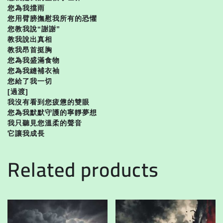
您為我擋雨
您用臂膀撫慰我所有的恐懼
您教我說“謝謝”
教我說出真相
教我昂首挺胸
您為我盛滿食物
您為我縫補衣袖
您給了我一切
[過渡]
我沒有看到您疲憊的雙眼
您為我默默守護的寧靜夢想
我只聽見您溫柔的聲音
它讓我成長
Related products