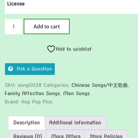
License
當
Add to cart
我
小
時
Add to wishlist
候
(Version2)
Ask a Question
quantity
SKU:
song0038
Categories:
Chinese Songs/中文歌曲
,
Family Affection Songs
,
Men Songs
Brand:
Hop Pop Plus
Description
Additional information
Reviews (0)
More Offers
Store Policies