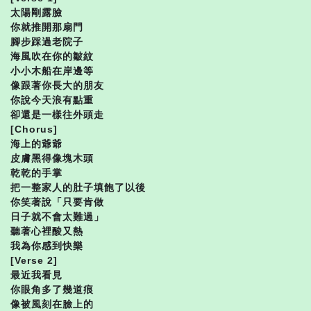
太陽剛露臉
你就推開那扇門
腳步踩過老院子
海風吹在你的皺紋
小小木船在岸邊等
像跟著你長大的朋友
你說今天浪有點重
卻還是一樣往外頭走
[Chorus]
海上的爺爺
皮膚黑得像塊木頭
乾乾的手掌
把一整家人的肚子填飽了以後
你笑著說「只要肯做
日子就不會太難過」
聽著心裡酸又熱
我為你感到快樂
[Verse 2]
最近我看見
你眼角多了幾道痕
像被風刻在臉上的