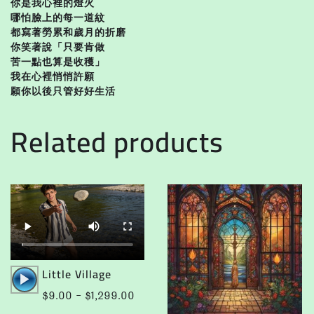
你是我心裡的燈火
哪怕臉上的每一道紋
都寫著勞累和歲月的折磨
你笑著說「只要肯做
苦一點也算是收穫」
我在心裡悄悄許願
願你以後只管好好生活
Related products
Audio
Little Village
Player
Price
$
9.00
–
$
1,299.00
range: