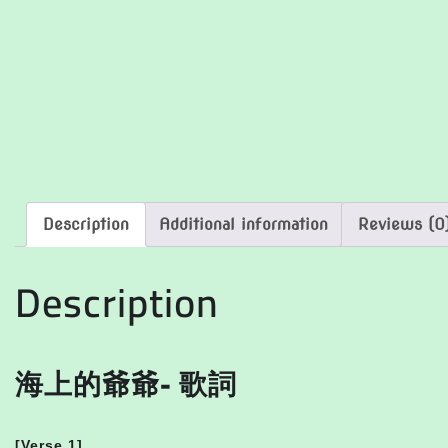
Description
Additional information
Reviews (0
Description
海上的爺爺- 歌詞
[Verse 1]