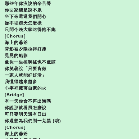
那些年你沒說的辛苦聲
你回家總是說不累
坐下來還逗我們開心
從不埋怨天怎麼樣
只問今晚大家吃得飽不飽
[Chorus]
海上的爺爺
背影被夕陽拉得好瘦
晃晃的船影
像你一生搖啊搖也不低頭
你笑著說「只要肯做
一家人就能好好活」
我懂得越來越多
心疼裡藏著自豪的火
[Bridge]
有一天你會不再出海嗎
你說那就看風怎麼說
可只要明天還有日出
你還想為我們划一划槳 (哦)
[Chorus]
海上的爺爺