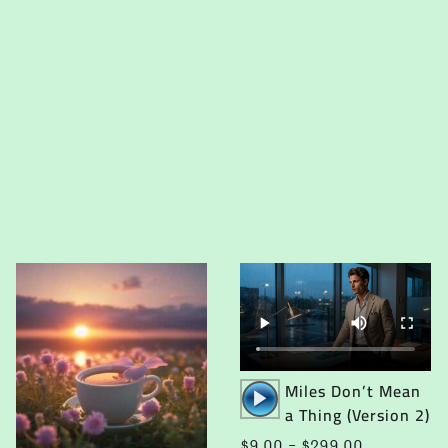
Audio
Miles Don’t Mean
Player
a Thing (Version 2)
Price
$
9.00
–
$
299.00