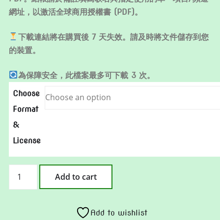
網址，以激活全球商用授權書 (PDF)。
下載連結將在購買後 7 天失效。請及時將文件儲存到您
的裝置。
為保障安全，此檔案最多可下載 3 次。
Choose
Format
&
License
海
Add to cart
上
的
爺
Add to wishlist