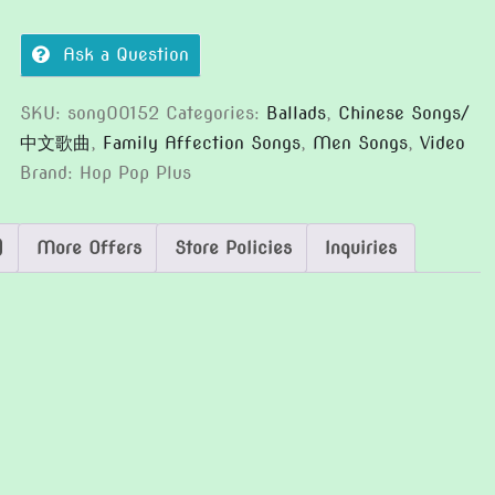
爺
quantity
Ask a Question
SKU:
song00152
Categories:
Ballads
,
Chinese Songs/
中文歌曲
,
Family Affection Songs
,
Men Songs
,
Video
Brand:
Hop Pop Plus
)
More Offers
Store Policies
Inquiries