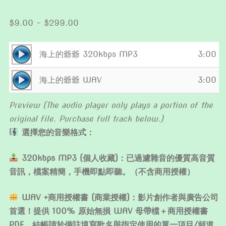
Price
$
9.00
–
$
299.00
range:
$9.00
Audio
海上的爺爺 320kbps MP3
3:00
through
Player
Audio
$299.00
海上的爺爺 WAV
3:00
Player
Preview (The audio player only plays a portion of the
original file. Purchase full track below.)
選擇您的音樂格式：
320kbps MP3 (個人收藏)：已過濾雜音的優質高音質
音訊，檔案精簡，手機即點即聽。（不含商用授權）
WAV +商用授權書 (商業授權)：影片創作者與廣告公司
首選！提供 100% 原始無損 WAV 母帶檔＋商用授權書
PDF。結帳請於備註填寫歌名與指定使用的單一項目/頻道