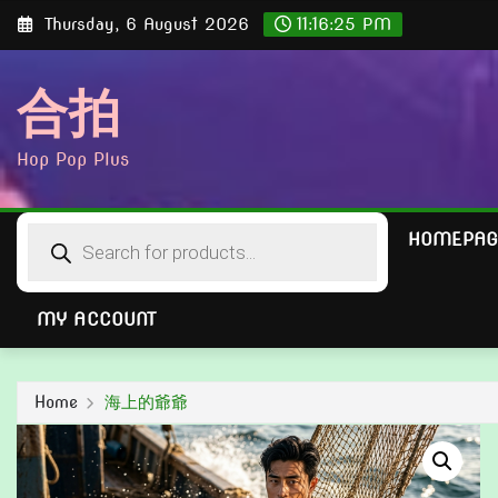
Skip
Thursday, 6 August 2026
11:16:27 PM
to
content
合拍
Hop Pop Plus
Products
HOMEPAG
search
MY ACCOUNT
Home
海上的爺爺