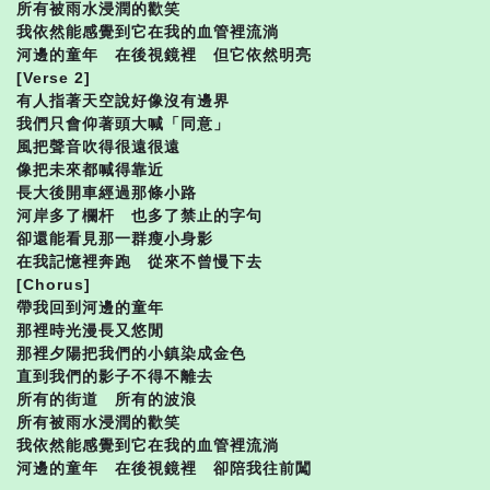
所有被雨水浸潤的歡笑
我依然能感覺到它在我的血管裡流淌
河邊的童年 在後視鏡裡 但它依然明亮
[Verse 2]
有人指著天空說好像沒有邊界
我們只會仰著頭大喊「同意」
風把聲音吹得很遠很遠
像把未來都喊得靠近
長大後開車經過那條小路
河岸多了欄杆 也多了禁止的字句
卻還能看見那一群瘦小身影
在我記憶裡奔跑 從來不曾慢下去
[Chorus]
帶我回到河邊的童年
那裡時光漫長又悠閒
那裡夕陽把我們的小鎮染成金色
直到我們的影子不得不離去
所有的街道 所有的波浪
所有被雨水浸潤的歡笑
我依然能感覺到它在我的血管裡流淌
河邊的童年 在後視鏡裡 卻陪我往前闖