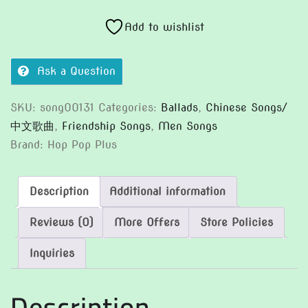
的
童
Add to wishlist
年
quantity
Ask a Question
SKU:
song00131
Categories:
Ballads
,
Chinese Songs/
中文歌曲
,
Friendship Songs
,
Men Songs
Brand:
Hop Pop Plus
Description
Additional information
Reviews (0)
More Offers
Store Policies
Inquiries
Description