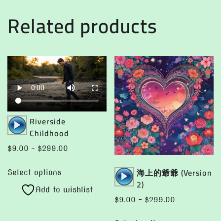
Related products
Audio
Riverside
Player
Childhood
Price
$
9.00
–
$
299.00
range:
This
Audio
海上的爺爺 (Version
$9.00
Select options
product
Player
2)
through
Add to wishlist
has
$299.00
Price
$
9.00
–
$
299.00
multiple
range:
This
variants.