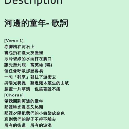
河邊的童年- 歌詞
[Verse 1]
赤腳踏在河石上
書包扔在漫天灰塵裡
冰冷碧綠的水面打在胸口
誰先潛到底 當英雄 (嘿)
信任像呼吸那麼容易
一句「我來」就往下游衝去
與陽光賽跑 翻過灌木叢生的山坡
膝蓋一片草漬 也笑著說不痛
[Chorus]
帶我回到河邊的童年
那裡時光漫長又悠閒
那裡夕陽把我們的小鎮染成金色
直到我們的影子不得不離去
所有的街道 所有的波浪