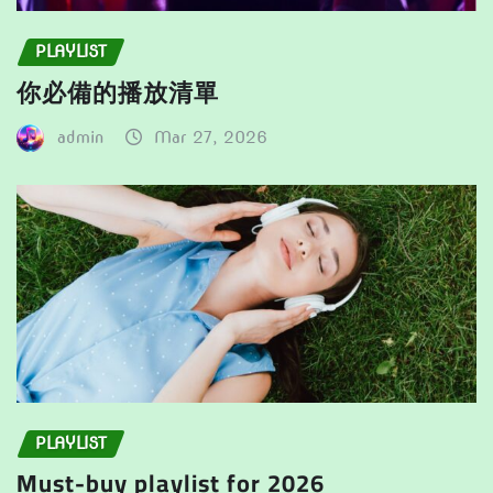
PLAYLIST
你必備的播放清單
admin
Mar 27, 2026
PLAYLIST
Must-buy playlist for 2026