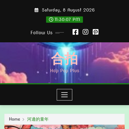
Skip
Saturday, 8 August 2026
to
content
11:30:08 PM
Follow Us
合拍
Hop Pop Plus
Home
河邊的童年