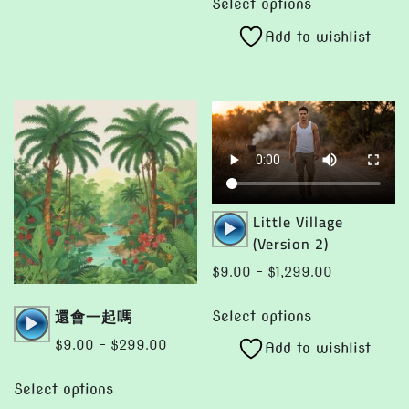
$9.00
Select options
product
The
through
Add to wishlist
has
options
$299.00
multiple
may
variants.
be
The
chosen
options
on
may
the
be
product
chosen
page
Audio
Little Village
on
Player
(Version 2)
the
Price
$
9.00
–
$
1,299.00
product
range:
This
page
Audio
還會一起嗎
$9.00
Select options
product
Player
through
Price
$
9.00
–
$
299.00
Add to wishlist
has
$1,299.00
range:
This
multiple
$9.00
Select options
product
variants.
through