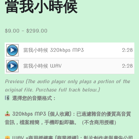
當我小時候
Price
$
9.00
–
$
299.00
range:
$9.00
Audio
當我小時候 320kbps MP3
2:28
through
Player
Audio
$299.00
當我小時候 WAV
2:28
Player
Preview (The audio player only plays a portion of the
original file. Purchase full track below.)
選擇您的音樂格式：
320kbps MP3 (個人收藏)：已過濾雜音的優質高音質
音訊，檔案精簡，手機即點即聽。（不含商用授權）
WAV +商用授權書 (商業授權)：影片創作者與廣告公司