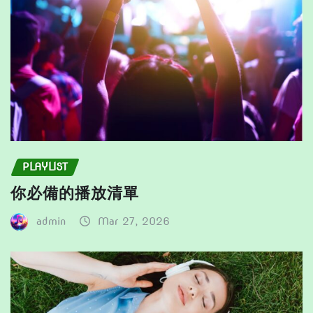
the
product
product
page
page
PLAYLIST
你必備的播放清單
admin
Mar 27, 2026