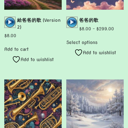
Audio
Audio
給爸爸的歌 (Version
爸爸的歌
Player
Player
2)
Price
$
8.00
–
$
299.00
range:
$
8.00
This
$8.00
Select options
product
throug
Add to cart
Add to wishlist
has
$299.
Add to wishlist
multiple
variants.
The
options
may
be
chosen
on
the