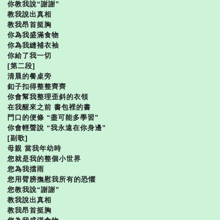
你教我說“謝謝”
教我說出真相
教我昂首挺胸
你為我盛滿食物
你為我縫補衣袖
你給了我一切
[第二段]
清晨的餐桌旁
釦子扣得整整齊齊
你會幫我整理歪斜的衣領
在我醒來之前 書包裡的書
門口的便條 “盡可能多學習”
你會輕聲說 “我永遠在你身邊”
[副歌]
母親 當我年幼時
您就是我的整個小世界
您為我擋雨
您用臂膀撫慰我所有的恐懼
您教我說“謝謝”
教我說出真相
教我昂首挺胸