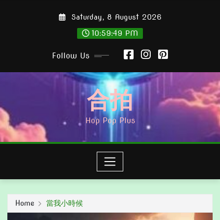
Skip
Saturday, 8 August 2026
to
content
10:59:50 PM
Follow Us
合拍
Hop Pop Plus
Home
當我小時候