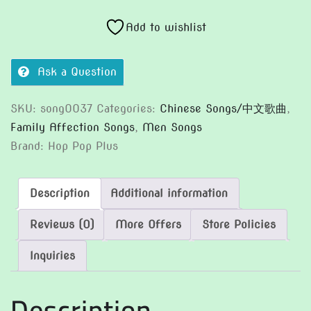
小
時
Add to wishlist
候
quantity
Ask a Question
SKU:
song0037
Categories:
Chinese Songs/中文歌曲
,
Family Affection Songs
,
Men Songs
Brand:
Hop Pop Plus
Description
Additional information
Reviews (0)
More Offers
Store Policies
Inquiries
Description