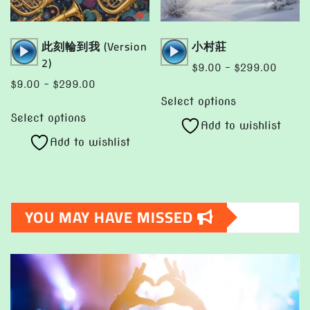
product
page
Audio
Audio
此刻輪到我 (Version
小村莊
Player
Player
2)
Price
$
9.00
–
$
299.00
range:
Price
$
9.00
–
$
299.00
This
$9.00
range:
Select options
This
product
throug
$9.00
Select options
product
Add to wishlist
has
$299.
through
Add to wishlist
has
multiple
$299.00
multiple
variants.
variants.
The
The
options
YOU MAY HAVE MISSED
options
may
may
be
be
chosen
chosen
on
on
the