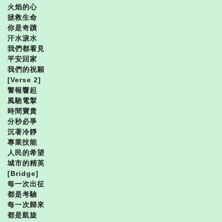
火焰的心
拯救生命
你是奇蹟
汗水淚水
我們都看見
平安回家
我們的祝願
[Verse 2]
警報響起
風馳電掣
時間寶貴
分秒必爭
沉著冷靜
專業技能
人民的希望
城市的精英
[Bridge]
每一次出征
都是考驗
每一次歸來
都是凱旋