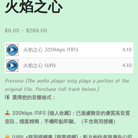
火焰之心
Price
$
9.00
–
$
299.00
range:
$9.00
Audio
火焰之心 320kbps MP3
4:10
through
Player
Audio
$299.00
火焰之心 WAV
4:10
Player
Preview (The audio player only plays a portion of the
original file. Purchase full track below.)
選擇您的音樂格式：
320kbps MP3 (個人收藏)：已過濾雜音的優質高音質
音訊，檔案精簡，手機即點即聽。（不含商用授權）
WAV +商用授權書 (商業授權)：影片創作者與廣告公司