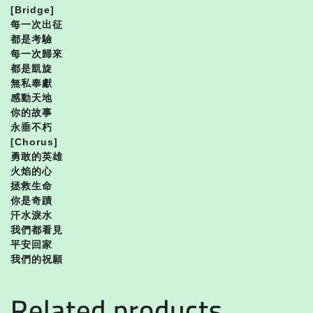
[Bridge]
每一次出征
都是考驗
每一次歸來
都是凱旋
無私奉獻
感動天地
你的故事
永垂不朽
[Chorus]
勇敢的英雄
火焰的心
拯救生命
你是奇蹟
汗水淚水
我們都看見
平安回家
我們的祝願
Related products