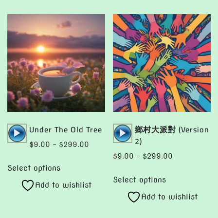
variants.
be
The
chosen
options
on
may
the
be
product
chosen
page
on
the
product
page
Audio
Audio
Under The Old Tree
鄉村大派對 (Version
Player
Player
2)
Price
$
9.00
–
$
299.00
range:
Price
$
9.00
–
$
299.00
This
$9.00
range:
Select options
This
product
through
$9.00
Select options
product
Add to wishlist
has
$299.00
through
Add to wishlist
has
multiple
$299.00
multiple
variants.