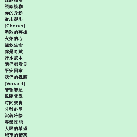
視線模糊
你的身影
從未卻步
[Chorus]
勇敢的英雄
火焰的心
拯救生命
你是奇蹟
汗水淚水
我們都看見
平安回家
我們的祝願
[Verse 4]
警報響起
風馳電掣
時間寶貴
分秒必爭
沉著冷靜
專業技能
人民的希望
城市的精英