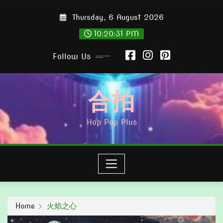
Skip
Thursday, 6 August 2026
to
content
10:20:32 PM
Follow Us
合拍
Hop Pop Plus
Home
火焰之心