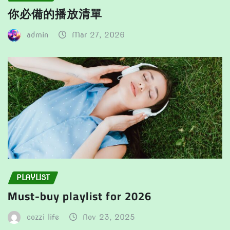
你必備的播放清單
admin
Mar 27, 2026
PLAYLIST
Must-buy playlist for 2026
cozzi life
Nov 23, 2025