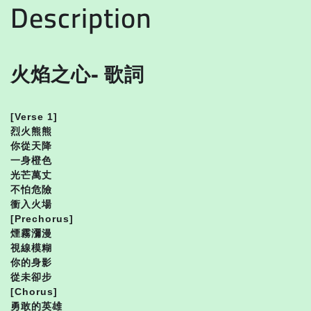
Description
火焰之心- 歌詞
[Verse 1]
烈火熊熊
你從天降
一身橙色
光芒萬丈
不怕危險
衝入火場
[Prechorus]
煙霧瀰漫
視線模糊
你的身影
從未卻步
[Chorus]
勇敢的英雄