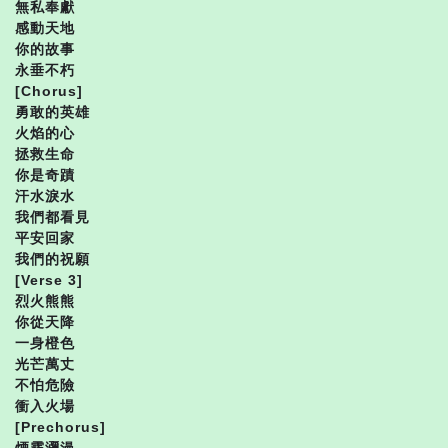
無私奉獻
感動天地
你的故事
永垂不朽
[Chorus]
勇敢的英雄
火焰的心
拯救生命
你是奇蹟
汗水淚水
我們都看見
平安回家
我們的祝願
[Verse 3]
烈火熊熊
你從天降
一身橙色
光芒萬丈
不怕危險
衝入火場
[Prechorus]
煙霧瀰漫