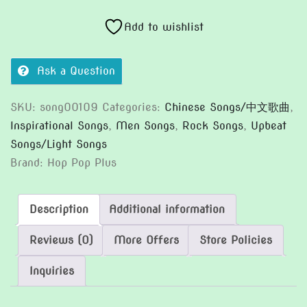
之
心
Add to wishlist
quantity
Ask a Question
SKU:
song00109
Categories:
Chinese Songs/中文歌曲
,
Inspirational Songs
,
Men Songs
,
Rock Songs
,
Upbeat
Songs/Light Songs
Brand:
Hop Pop Plus
Description
Additional information
Reviews (0)
More Offers
Store Policies
Inquiries